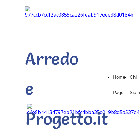
Arredo
Home
Chi
e
Page
Sia
Progetto.it